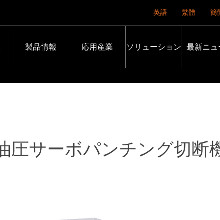
英語
繁體
簡
況
製品情報
応用産業
ソリューション
最新ニュ
油圧サーボパンチング切断