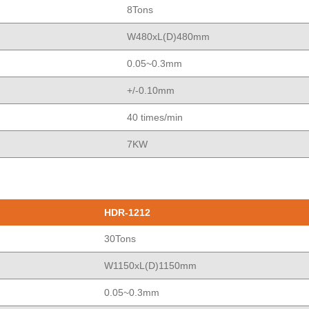
8Tons
W480xL(D)480mm
0.05~0.3mm
+/-0.10mm
40 times/min
7KW
HDR-1212
30Tons
W1150xL(D)1150mm
0.05~0.3mm