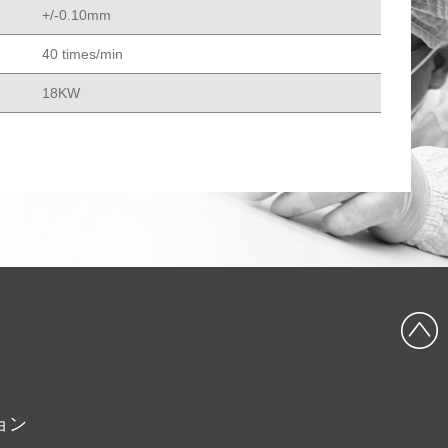
+/-0.10mm
40 times/min
18KW
ョン