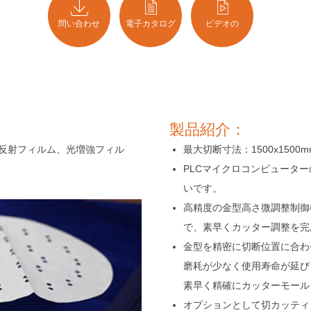
問い合わせ
電子カタログ
ビデオの
製品紹介：
反射フィルム、光増強フィル
最大切断寸法：1500x1500m
PLCマイクロコンピュータ
いです。
高精度の金型高さ微調整制御
で、素早くカッター調整を完
金型を精密に切断位置に合わ
磨耗が少なく使用寿命が延び
素早く精確にカッターモール
オプションとして切カッティ