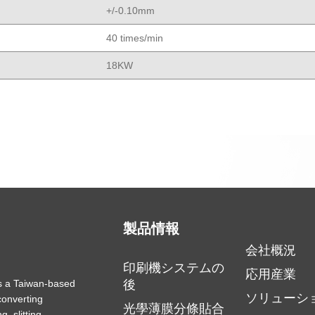
+/-0.10mm
40 times/min
18KW
製品情報
会社概況
印刷機システムの
応用産業
s a Taiwan-based
後
ソリューシ
converting
光學薄膜分條貼合
, slitting,