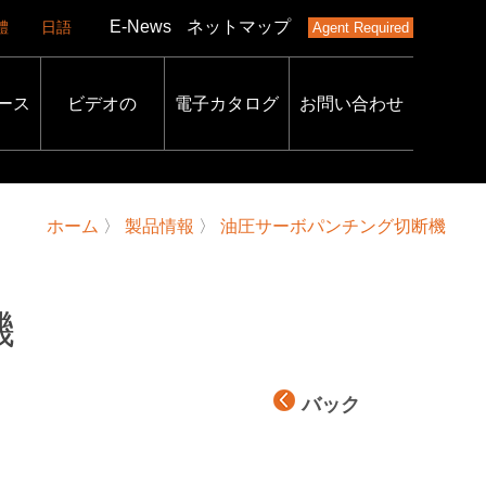
E-News
ネットマップ
體
日語
Agent Required
ース
ビデオの
電子カタログ
お問い合わせ
ホーム
〉
製品情報
〉
油圧サーボパンチング切断機
機
バック