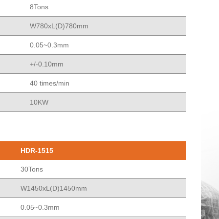
8Tons
W780xL(D)780mm
0.05~0.3mm
+/-0.10mm
40 times/min
10KW
HDR-1515
30Tons
W1450xL(D)1450mm
0.05~0.3mm